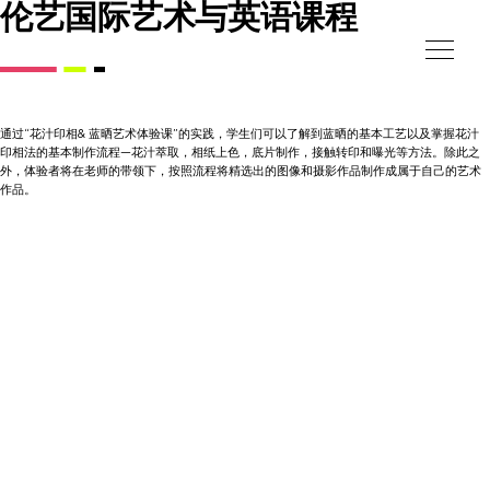
伦艺国际艺术与英语课程
通过“花汁印相& 蓝晒艺术体验课”的实践，学生们可以了解到蓝晒的基本工艺以及掌握花汁
印相法的基本制作流程—花汁萃取，相纸上色，底片制作，接触转印和曝光等方法。除此之
外，体验者将在老师的带领下，按照流程将精选出的图像和摄影作品制作成属于自己的艺术
作品。